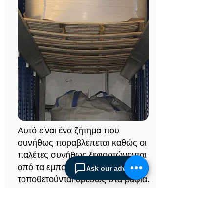
Αυτό είναι ένα ζήτημα που
συνήθως παραβλέπεται καθώς οι
παλέτες συνήθως ξεφορτώνονται
από τα εμπορευματοκιβώτια και
Ask our advisor
τοποθετούνται αμέσως στα ράφια.
Οι εξαγωγείς δεν ενδιαφέρονται
να χρησιμοποιούν παλέτες καλής
ποιότητας για τις εξαγωγές τους,