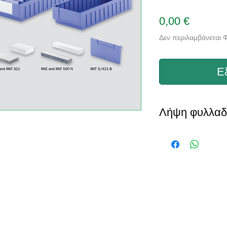
Τιμή
0,00 €
Δεν περιλαμβάνεται
Ε
Λήψη φυλλαδ
Κατεβάστε
CONTACT US
cs solutions provider
ector and logistics