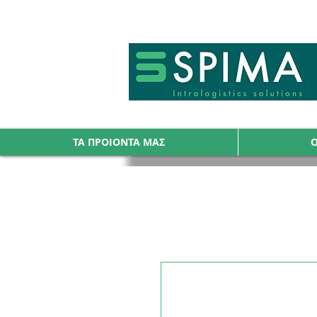
🚀 We’ve launched something new 
ΤΑ ΠΡΟΙΟΝΤΑ ΜΑΣ
Ο