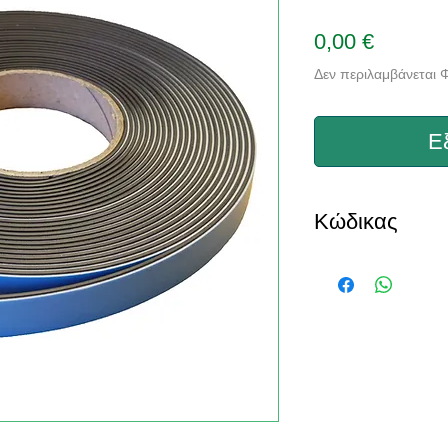
Τιμή
0,00 €
Δεν περιλαμβάνεται
Ε
Κώδικας
MSSA